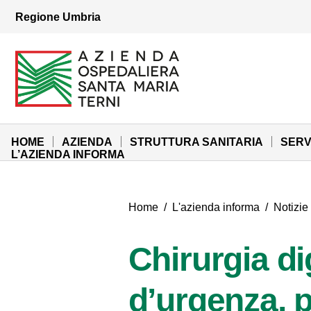
Vai ai contenuti
Regione Umbria
Vai al menu di navigazione
Vai al footer
Azienda Ospedaliera Santa Maria di Terni
Sito Istituzionale
HOME
AZIENDA
STRUTTURA SANITARIA
SERV
L’AZIENDA INFORMA
Home
/
L'azienda informa
/
Notizie
Chirurgia di
d’urgenza, 