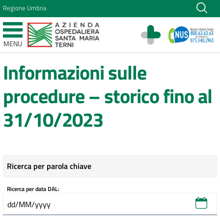
Vai ai contenuti
Regione Umbria
Vai al menu di navigazione
Vai al footer
Azienda Ospedaliera Santa Maria di Terni
MENU
Sito Istituzionale
Informazioni sulle
procedure – storico fino al
31/10/2023
Ricerca per parola chiave
Ricerca per data DAL: