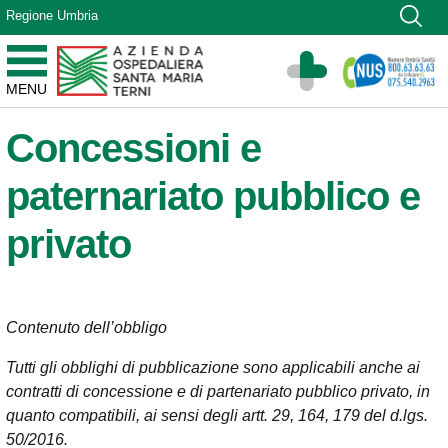
Vai ai contenuti
Regione Umbria
Vai al menu di navigazione
Vai al footer
Azienda Ospedaliera Santa Maria di Terni
MENU
Sito Istituzionale
Concessioni e
paternariato pubblico e
privato
Contenuto dell’obbligo
Tutti gli obblighi di pubblicazione sono applicabili anche ai
contratti di concessione e di partenariato pubblico privato, in
quanto compatibili, ai sensi degli artt. 29, 164, 179 del d.lgs.
50/2016.