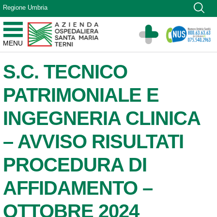
Vai ai contenuti
Regione Umbria
Vai al menu di navigazione
Vai al footer
Azienda Ospedaliera Santa Maria di Terni
MENU
Sito Istituzionale
S.C. TECNICO
PATRIMONIALE E
INGEGNERIA CLINICA
– AVVISO RISULTATI
PROCEDURA DI
AFFIDAMENTO –
OTTOBRE 2024