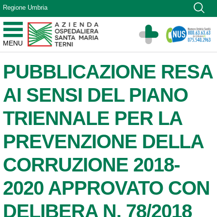
Vai ai contenuti
Regione Umbria
Vai al menu di navigazione
Vai al footer
Azienda Ospedaliera Santa Maria di Terni
MENU
Sito Istituzionale
PUBBLICAZIONE RESA
AI SENSI DEL PIANO
TRIENNALE PER LA
PREVENZIONE DELLA
CORRUZIONE 2018-
2020 APPROVATO CON
DELIBERA N. 78/2018