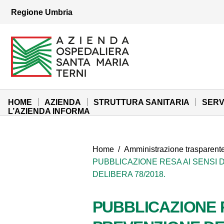
Vai ai contenuti
Regione Umbria
Vai al menu di navigazione
Vai al footer
Azienda Ospedaliera Santa Maria di Terni
Sito Istituzionale
HOME
AZIENDA
STRUTTURA SANITARIA
SERV
L’AZIENDA INFORMA
Home
/
Amministrazione trasparent
PUBBLICAZIONE RESA AI SENSI
DELIBERA 78/2018.
PUBBLICAZIONE R