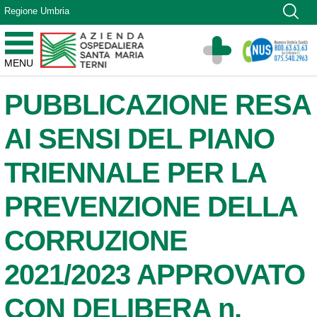
Vai ai contenuti
Regione Umbria
Vai al menu di navigazione
Vai al footer
Azienda Ospedaliera Santa Maria di Terni
MENU
Sito Istituzionale
PUBBLICAZIONE RESA
AI SENSI DEL PIANO
TRIENNALE PER LA
PREVENZIONE DELLA
CORRUZIONE
2021/2023 APPROVATO
CON DELIBERA n.