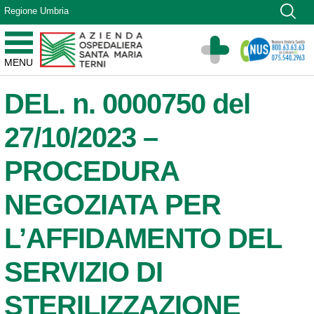
Vai ai contenuti
Regione Umbria
Vai al menu di navigazione
Vai al footer
Azienda Ospedaliera Santa Maria di Terni
MENU
Sito Istituzionale
DEL. n. 0000750 del
27/10/2023 –
PROCEDURA
NEGOZIATA PER
L’AFFIDAMENTO DEL
SERVIZIO DI
STERILIZZAZIONE