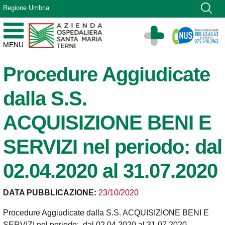
Vai ai contenuti
Regione Umbria
Vai al menu di navigazione
Vai al footer
Azienda Ospedaliera Santa Maria di Terni
MENU
Sito Istituzionale
Procedure Aggiudicate
dalla S.S.
ACQUISIZIONE BENI E
SERVIZI nel periodo: dal
02.04.2020 al 31.07.2020
DATA PUBBLICAZIONE:
23/10/2020
Procedure Aggiudicate dalla S.S. ACQUISIZIONE BENI E
SERVIZI nel periodo: dal 02.04.2020 al 31.07.2020