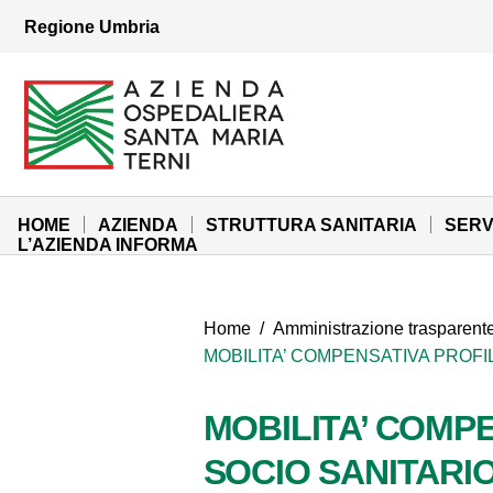
Vai ai contenuti
Regione Umbria
Vai al menu di navigazione
Vai al footer
Azienda Ospedaliera Santa Maria di Terni
Sito Istituzionale
HOME
AZIENDA
STRUTTURA SANITARIA
SERV
L’AZIENDA INFORMA
Home
/
Amministrazione trasparent
MOBILITA’ COMPENSATIVA PROFI
MOBILITA’ COMP
SOCIO SANITARIO