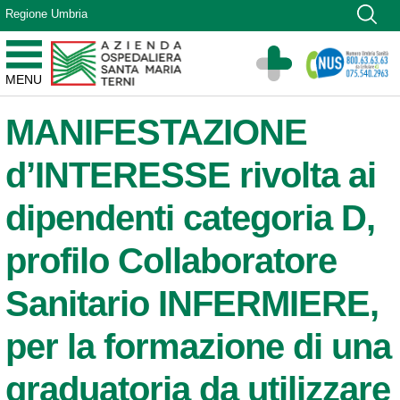
Vai ai contenuti
Regione Umbria
Vai al menu di navigazione
Vai al footer
Azienda Ospedaliera Santa Maria di Terni
MENU
Sito Istituzionale
MANIFESTAZIONE
d’INTERESSE rivolta ai
dipendenti categoria D,
profilo Collaboratore
Sanitario INFERMIERE,
per la formazione di una
graduatoria da utilizzare