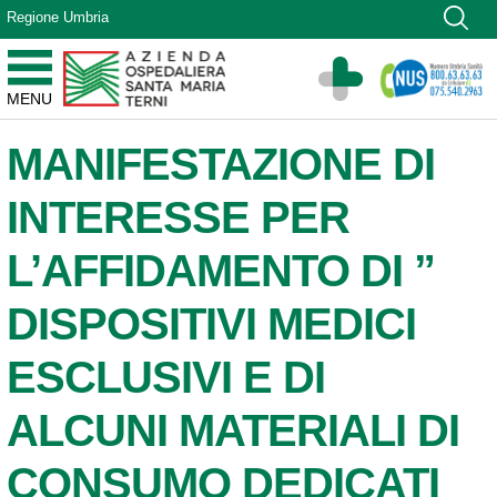
Vai ai contenuti
Regione Umbria
Vai al menu di navigazione
Vai al footer
Azienda Ospedaliera Santa Maria di Terni
MENU
Sito Istituzionale
MANIFESTAZIONE DI
INTERESSE PER
L’AFFIDAMENTO DI ”
DISPOSITIVI MEDICI
ESCLUSIVI E DI
ALCUNI MATERIALI DI
CONSUMO DEDICATI