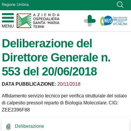
Vai ai contenuti
Regione Umbria
Vai al menu di navigazione
Vai al footer
Azienda Ospedaliera Santa Maria di Terni
MENU
Sito Istituzionale
Deliberazione del
Direttore Generale n.
553 del 20/06/2018
DATA PUBBLICAZIONE:
20/11/2018
Affidamento servizio tecnico per verifica strutturale del solaio
di calpestio pressoil reparto di Biologia Molecolare. CIG:
ZEE2396F88
Deliberazione