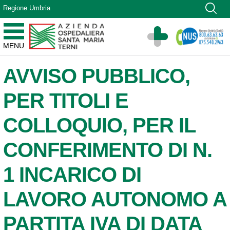
Vai ai contenuti
Regione Umbria
Vai al menu di navigazione
Vai al footer
Azienda Ospedaliera Santa Maria di Terni
MENU
Sito Istituzionale
AVVISO PUBBLICO,
PER TITOLI E
COLLOQUIO, PER IL
CONFERIMENTO DI N.
1 INCARICO DI
LAVORO AUTONOMO A
PARTITA IVA DI DATA