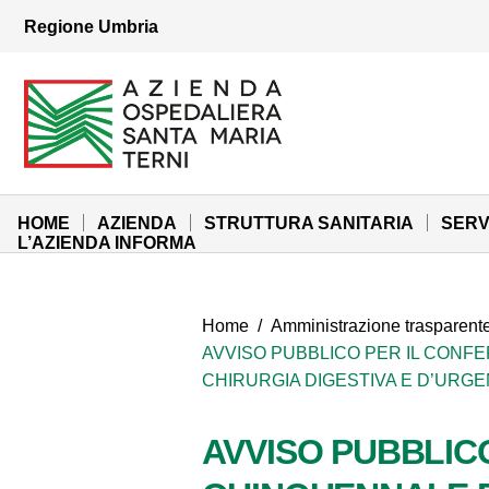
Vai ai contenuti
Regione Umbria
Vai al menu di navigazione
Vai al footer
Azienda Ospedaliera Santa Maria di Terni
Sito Istituzionale
HOME
AZIENDA
STRUTTURA SANITARIA
SERV
L’AZIENDA INFORMA
Home
/
Amministrazione trasparent
AVVISO PUBBLICO PER IL CONF
CHIRURGIA DIGESTIVA E D’URG
AVVISO PUBBLICO