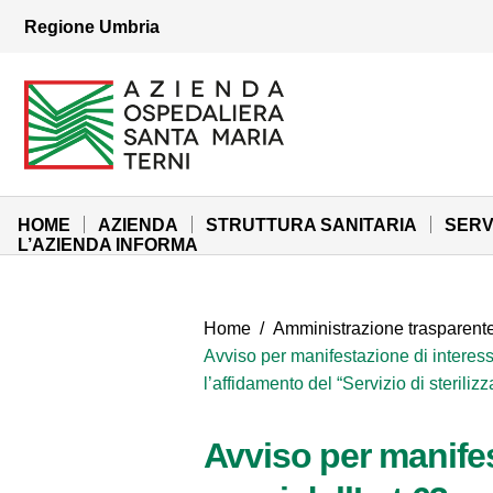
Vai ai contenuti
Regione Umbria
Vai al menu di navigazione
Vai al footer
Azienda Ospedaliera Santa Maria di Terni
Sito Istituzionale
HOME
AZIENDA
STRUTTURA SANITARIA
SERV
L’AZIENDA INFORMA
Home
/
Amministrazione trasparent
Avviso per manifestazione di interesse
l’affidamento del “Servizio di steriliz
Avviso per manifes