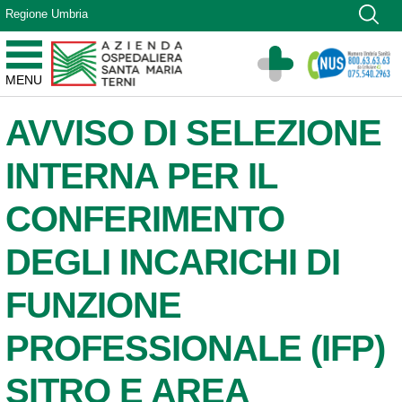
Vai ai contenuti
Regione Umbria
Vai al menu di navigazione
Vai al footer
Azienda Ospedaliera Santa Maria di Terni
MENU
Sito Istituzionale
AVVISO DI SELEZIONE
INTERNA PER IL
CONFERIMENTO
DEGLI INCARICHI DI
FUNZIONE
PROFESSIONALE (IFP)
SITRO E AREA