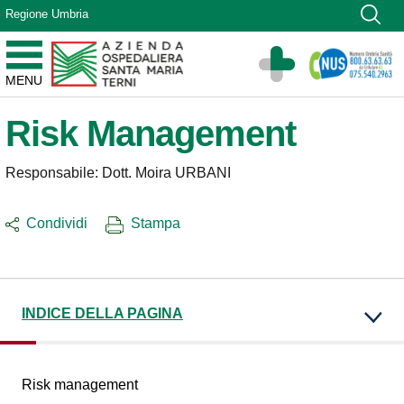
Vai ai contenuti
Regione Umbria
Vai al menu di navigazione
Vai al footer
Azienda Ospedaliera Santa Maria di Terni
MENU
Sito Istituzionale
Risk Management
Responsabile: Dott. Moira URBANI
Condividi
Stampa
INDICE DELLA PAGINA
Risk management