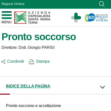
Vai ai contenuti
Regione Umbria
Vai al menu di navigazione
Vai al footer
Azienda Ospedaliera Santa Maria di Terni
MENU
Sito Istituzionale
Pronto soccorso
Direttore: Dott. Giorgio PARISI
Condividi
Stampa
INDICE DELLA PAGINA
Pronto soccorso e accettazione