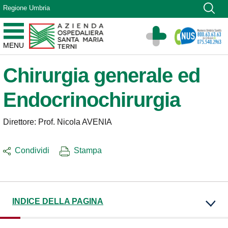
Vai ai contenuti
Regione Umbria
Vai al menu di navigazione
Vai al footer
Azienda Ospedaliera Santa Maria di Terni
MENU
Sito Istituzionale
Chirurgia generale ed
Endocrinochirurgia
Direttore: Prof. Nicola AVENIA
Condividi
Stampa
INDICE DELLA PAGINA