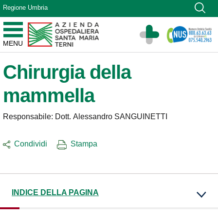
Vai ai contenuti
Regione Umbria
Vai al menu di navigazione
Vai al footer
Azienda Ospedaliera Santa Maria di Terni
MENU
Sito Istituzionale
Chirurgia della
mammella
Responsabile: Dott. Alessandro SANGUINETTI
Condividi
Stampa
INDICE DELLA PAGINA