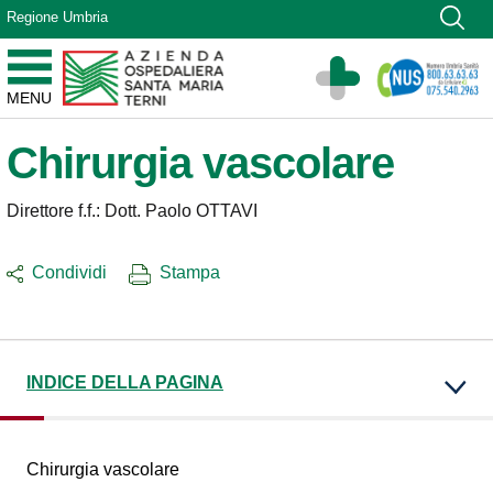
Vai ai contenuti
Regione Umbria
Vai al menu di navigazione
Vai al footer
Azienda Ospedaliera Santa Maria di Terni
MENU
Sito Istituzionale
Chirurgia vascolare
Direttore f.f.: Dott. Paolo OTTAVI
Condividi
Stampa
INDICE DELLA PAGINA
Chirurgia vascolare