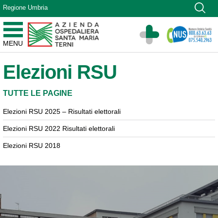
Vai ai contenuti
Regione Umbria
Vai al menu di navigazione
Vai al footer
Azienda Ospedaliera Santa Maria di Terni
MENU
Sito Istituzionale
Elezioni RSU
TUTTE LE PAGINE
Elezioni RSU 2025 – Risultati elettorali
Elezioni RSU 2022 Risultati elettorali
Elezioni RSU 2018