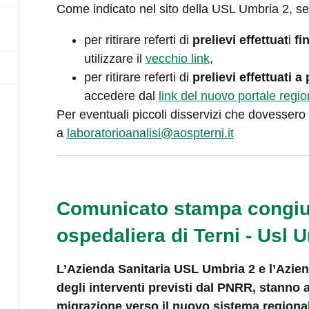
Come indicato nel sito della USL Umbria 2, s
per ritirare referti di
prelievi effettuat
i
fi
utilizzare il
vecchio link
,
per ritirare referti di
prelievi effettuati a
accedere dal
link del nuovo portale regio
Per eventuali piccoli disservizi che dovessero 
a
laboratorioanalisi@aospterni.it
Comunicato stampa congiu
ospedaliera di Terni - Usl 
L’Azienda Sanitaria USL Umbria 2 e l’Azien
degli interventi previsti dal PNRR, stanno
migrazione verso il nuovo sistema regionale