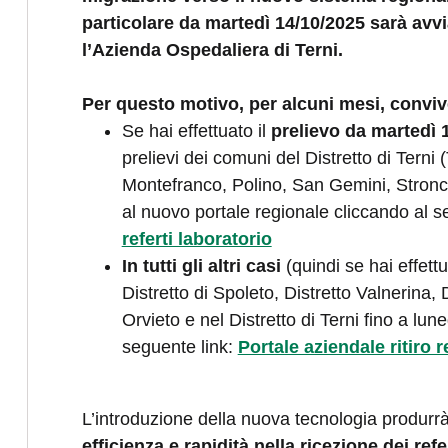
particolare da martedì 14/10/2025 sarà avv
l’Azienda Ospedaliera di Terni.
Per questo motivo, per alcuni mesi, conviv
Se hai effettuato il
prelievo da martedì 
prelievi dei comuni del Distretto di Terni 
Montefranco, Polino, San Gemini, Stroncon
al nuovo portale regionale cliccando al s
referti laboratorio
In tutti gli altri casi
(quindi se hai effettu
Distretto di Spoleto, Distretto Valnerina, 
Orvieto e nel Distretto di Terni fino a lun
seguente link:
Portale aziendale ritiro r
L’introduzione della nuova tecnologia produrr
efficienza e rapidità nella ricezione dei refe