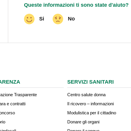
Queste informazioni ti sono state d'aiuto?
Si
No
ARENZA
SERVIZI SANITARI
azione Trasparente
Centro salute donna
ara e contratti
Il ricovero – informazioni
concorso
Modulistica per il cittadino
rio
Donare gli organi
sindacali
Donare il sangue