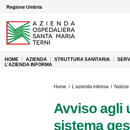
Vai ai contenuti
Regione Umbria
Vai al menu di navigazione
Vai al footer
Azienda Ospedaliera Santa Maria di Terni
Sito Istituzionale
HOME
AZIENDA
STRUTTURA SANITARIA
SERV
L’AZIENDA INFORMA
Home
/
L'azienda informa
/
Notizie
Avviso agli 
sistema ges