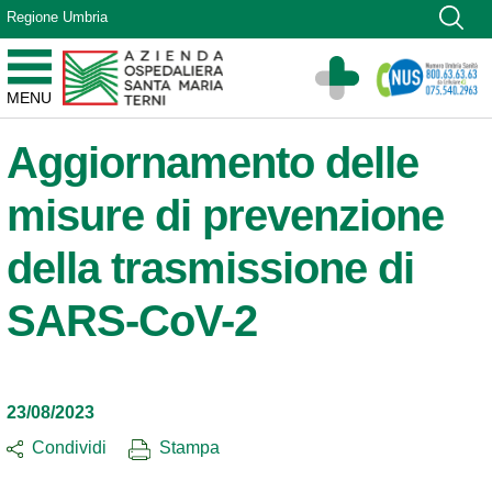
Vai ai contenuti
Regione Umbria
Vai al menu di navigazione
Vai al footer
Azienda Ospedaliera Santa Maria di Terni
MENU
Sito Istituzionale
Aggiornamento delle
misure di prevenzione
della trasmissione di
SARS-CoV-2
23/08/2023
Condividi
Stampa