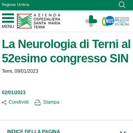
Vai ai contenuti
Regione Umbria
Vai al menu di navigazione
Vai al footer
Azienda Ospedaliera Santa Maria di Terni
MENU
Sito Istituzionale
La Neurologia di Terni al
52esimo congresso SIN
Terni, 09/01/2023
02/01/2023
Condividi
Stampa
INDICE DELLA PAGINA