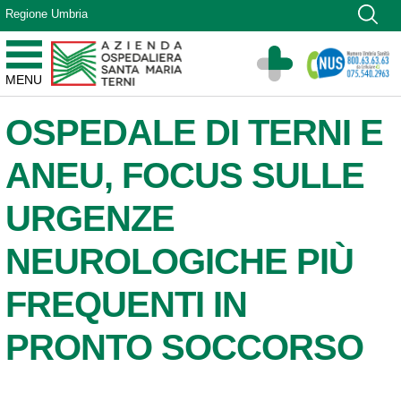
Vai ai contenuti
Regione Umbria
Vai al menu di navigazione
Vai al footer
Azienda Ospedaliera Santa Maria di Terni
MENU
Sito Istituzionale
OSPEDALE DI TERNI E
ANEU, FOCUS SULLE
URGENZE
NEUROLOGICHE PIÙ
FREQUENTI IN
PRONTO SOCCORSO