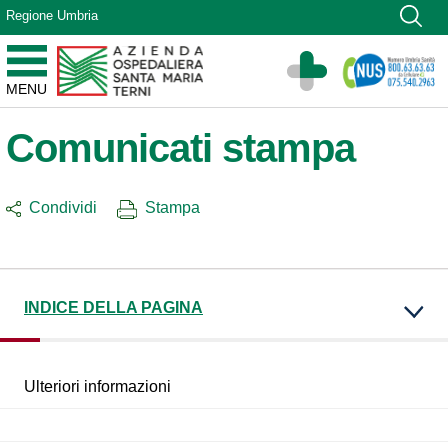
Vai ai contenuti
Regione Umbria
Vai al menu di navigazione
Vai al footer
Azienda Ospedaliera Santa Maria di Terni
MENU
Sito Istituzionale
Comunicati stampa
Condividi
Stampa
INDICE DELLA PAGINA
Ulteriori informazioni