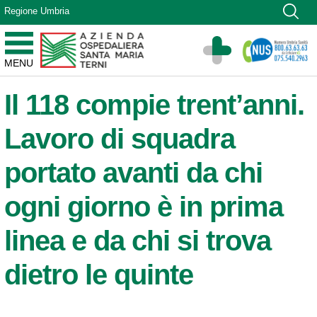
Vai ai contenuti
Regione Umbria
Vai al menu di navigazione
Vai al footer
Azienda Ospedaliera Santa Maria di Terni
MENU
Sito Istituzionale
Il 118 compie trent’anni.
Lavoro di squadra
portato avanti da chi
ogni giorno è in prima
linea e da chi si trova
dietro le quinte