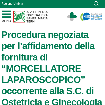
Vai ai contenuti
Regione Umbria
Vai al menu di navigazione
Vai al footer
Azienda Ospedaliera Santa Maria di Terni
MENU
Sito Istituzionale
Procedura negoziata
per l’affidamento della
fornitura di
“MORCELLATORE
LAPAROSCOPICO”
occorrente alla S.C. di
Ostetricia e Ginecologia