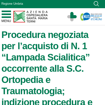
Vai ai contenuti
Regione Umbria
Vai al menu di navigazione
Vai al footer
Azienda Ospedaliera Santa Maria di Terni
MENU
Sito Istituzionale
Procedura negoziata
per l’acquisto di N. 1
“Lampada Scialitica”
occorrente alla S.C.
Ortopedia e
Traumatologia;
indizione procedura e