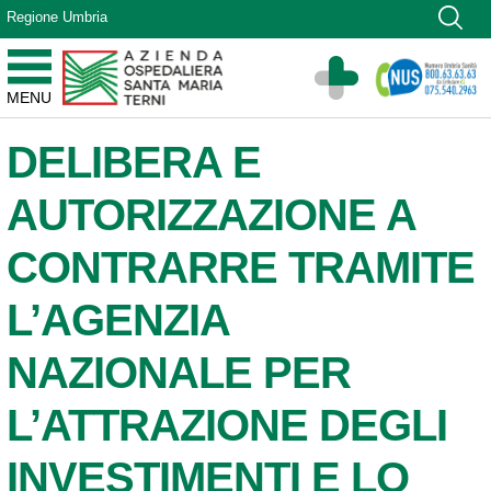
Vai ai contenuti
Regione Umbria
Vai al menu di navigazione
Vai al footer
Azienda Ospedaliera Santa Maria di Terni
MENU
Sito Istituzionale
DELIBERA E
AUTORIZZAZIONE A
CONTRARRE TRAMITE
L’AGENZIA
NAZIONALE PER
L’ATTRAZIONE DEGLI
INVESTIMENTI E LO