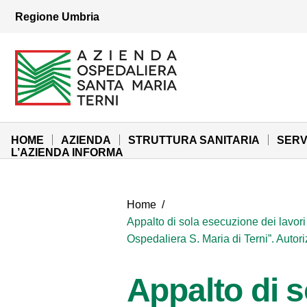
Vai ai contenuti
Regione Umbria
Vai al menu di navigazione
Vai al footer
Azienda Ospedaliera Santa Maria di Terni
Sito Istituzionale
HOME
AZIENDA
STRUTTURA SANITARIA
SERV
L’AZIENDA INFORMA
Home
/
Appalto di sola esecuzione dei lavori 
Ospedaliera S. Maria di Terni”. Autor
Appalto di s