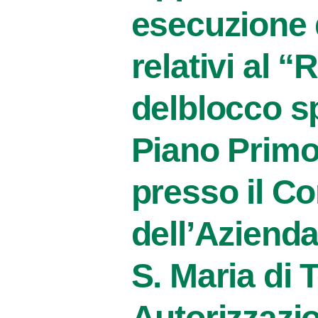
esecuzione d
relativi al 
delblocco spo
Piano Primo
presso il C
dell’Aziend
S. Maria di T
Autorizzazio