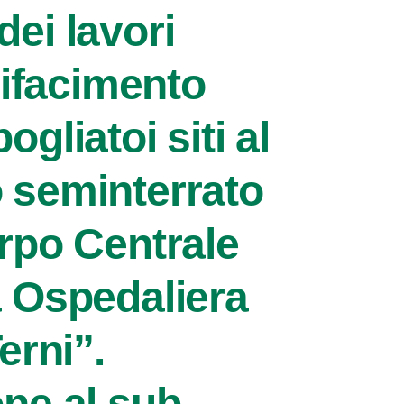
ei lavori
“Rifacimento
gliatoi siti al
 seminterrato
orpo Centrale
a Ospedaliera
erni”.
ne al sub-