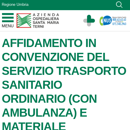
Vai ai contenuti
Regione Umbria
Vai al menu di navigazione
Vai al footer
Azienda Ospedaliera Santa Maria di Terni
MENU
Sito Istituzionale
AFFIDAMENTO IN
CONVENZIONE DEL
SERVIZIO TRASPORTO
SANITARIO
ORDINARIO (CON
AMBULANZA) E
MATERIALE