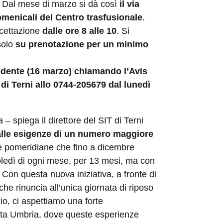
ri. Dal mese di marzo si dà così
il via
omenicali del Centro trasfusionale
.
cettazione
dalle ore 8 alle 10
. Si
solo
su prenotazione per un minimo
edente (16 marzo)
chiamando l’Avis
 di Terni allo 0744-205679 dal lunedì
 spiega il direttore del SIT di Terni
alle esigenze di un numero maggiore
rie pomeridiane che fino a dicembre
edì di ogni mese, per 13 mesi, ma con
 Con questa nuova iniziativa, a fronte di
e rinuncia all’unica giornata di riposo
zio, ci aspettiamo una forte
alta Umbria, dove queste esperienze