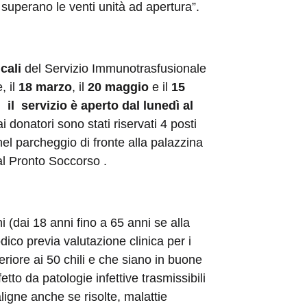
superano le venti unità ad apertura”.
cali
del Servizio Immunotrasfusionale
 il
18 marzo
, il
20 maggio
e il
15
vi il servizio è aperto dal lunedì al
ai donatori sono stati riservati 4 posti
nel parcheggio di fronte alla palazzina
 al Pronto Soccorso .
 (dai 18 anni fino a 65 anni se alla
ico previa valutazione clinica per i
nferiore ai 50 chili e che siano in buone
fetto da patologie infettive trasmissibili
igne anche se risolte, malattie