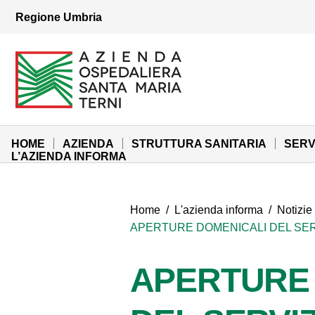
Vai ai contenuti
Regione Umbria
Vai al menu di navigazione
Vai al footer
Azienda Ospedaliera Santa Maria di Terni
Sito Istituzionale
HOME
AZIENDA
STRUTTURA SANITARIA
SERV
L’AZIENDA INFORMA
Home
/
L'azienda informa
/
Notizie
APERTURE DOMENICALI DEL SERV
APERTURE