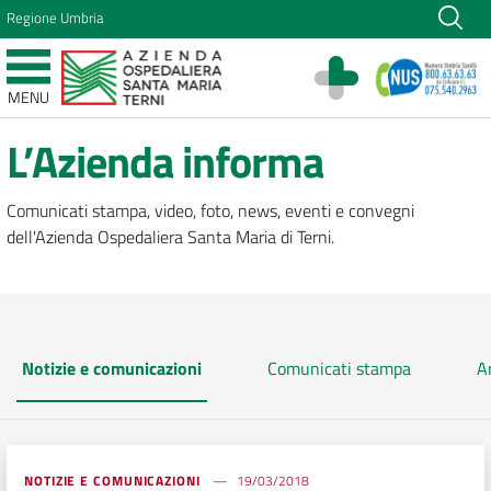
Vai ai contenuti
Regione Umbria
Vai al menu di navigazione
Vai al footer
Azienda Ospedaliera Santa Maria di Terni
MENU
Sito Istituzionale
L’Azienda informa
Comunicati stampa, video, foto, news, eventi e convegni
dell'Azienda Ospedaliera Santa Maria di Terni.
Notizie e comunicazioni
Comunicati stampa
A
NOTIZIE E COMUNICAZIONI
19/03/2018