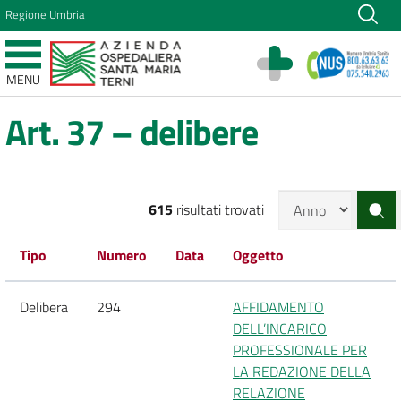
Vai ai contenuti
Regione Umbria
Vai al menu di navigazione
Vai al footer
Azienda Ospedaliera Santa Maria di Terni
MENU
Sito Istituzionale
Art. 37 – delibere
615
risultati trovati
Tipo
Numero
Data
Oggetto
Delibera
294
AFFIDAMENTO
DELL’INCARICO
PROFESSIONALE PER
LA REDAZIONE DELLA
RELAZIONE