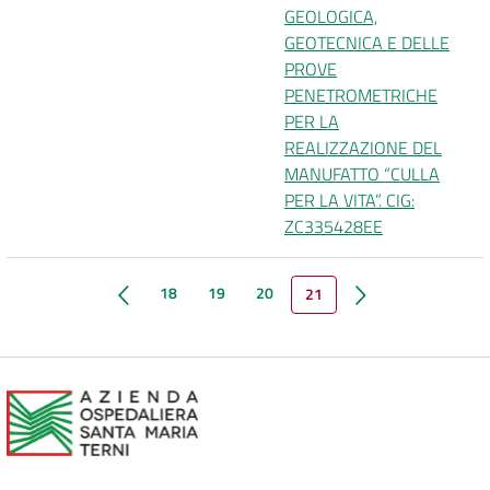
GEOLOGICA,
GEOTECNICA E DELLE
PROVE
PENETROMETRICHE
PER LA
REALIZZAZIONE DEL
MANUFATTO “CULLA
PER LA VITA”. CIG:
ZC335428EE
Pagina precedente
Pagina successiva
18
19
20
21